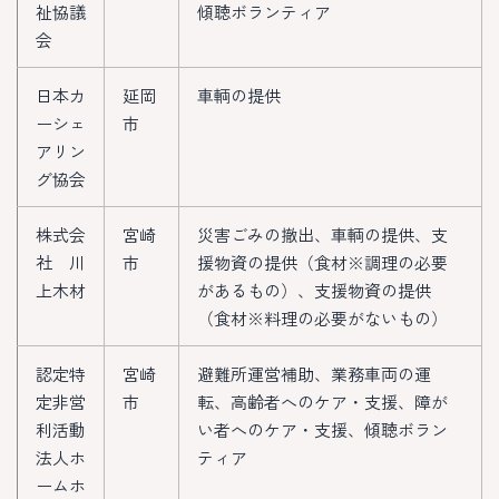
祉協議
傾聴ボランティア
会
日本カ
延岡
車輌の提供
ーシェ
市
アリン
グ協会
株式会
宮崎
災害ごみの撤出、車輌の提供、支
社 川
市
援物資の提供（食材※調理の必要
上木材
があるもの）、支援物資の提供
（食材※料理の必要がないもの）
認定特
宮崎
避難所運営補助、業務車両の運
定非営
市
転、高齢者へのケア・支援、障が
利活動
い者へのケア・支援、傾聴ボラン
法人ホ
ティア
ームホ