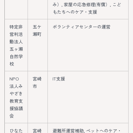
み）, 家屋の応急修理(有償）, こど
もたちへのケア・支援
特定非
五ケ
ボランティアセンターの運営
営利活
瀬町
動法人
五ヶ瀬
自然学
校
NPO
宮崎
IT支援
法人み
市
やざき
教育支
援協議
会
ひなた
宮崎
避難所運営補助, ペットへのケア・