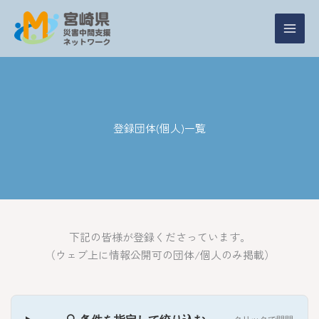
内
容
を
ス
キ
ッ
プ
登録団体(個人)一覧
下記の皆様が登録くださっています。
（ウェブ上に情報公開可の団体/個人のみ掲載）