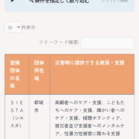
🔍 条件を指定して絞り込む
クリックで開閉
件表示
登録
団体
災害時に提供できる資源・支援
団体
所在
の名
地
称
登録
団体
災害時に提供できる資源・支援
ＳＩＥ
都城
高齢者へのケア・支援、こどもた
団体
所在
ＳＴＡ
市
ちへのケア・支援、障がい者への
の名
地
（シエ
ケア・支援、傾聴ボランティア、
称
スタ）
被災者並び支援者へのメンタルケ
ア、性暴力性被害に関わる支援