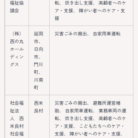
福祉協
転、 炊き出し支援、 高齢者へのケ
議会
ア・支援、 障がい者へのケア・支
援
（株）
延岡
災害ごみの搬出、 自家用車運転
西の丸
市、
ホール
日向
ディン
市、
グス
門川
町、
川南
町
社会福
西米
災害ごみの搬出、 避難所運営補
祉法
良村
助、 自家用車運転、 業務車両の運
人 西
転、 炊き出し支援、 高齢者へのケ
米良村
ア・支援、 こどもたちへのケア・
社会福
支援、 障がい者へのケア・支援、