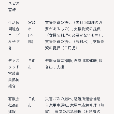
スピス
宮崎
生活協
宮崎
支援物資の提供（食材※調理の必
同組合
市
要があるもの）, 支援物資の提供
コープ
(本
（食糧※料理の必要がないもの）,
みやざ
部)
支援物資の提供（飲料水）, 支援物
き
資の提供（日用品）
デクス
日向
避難所運営補助, 自家用車運転, 炊
ウッド
市
き出し支援
宮崎事
業協同
組合
有限会
日向
災害ごみの搬出, 避難所運営補助,
社髙山
市
自家用車運転, 家屋の応急修理（無
建設
償）, 家屋の応急修理（材料費の