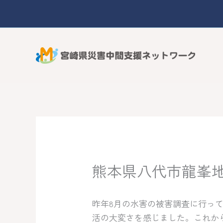
内
容
を
ス
キ
ッ
プ
熊本県八代市龍峯
昨年8月の水害の被害調査に行っ
活の大変さを感じました。これか