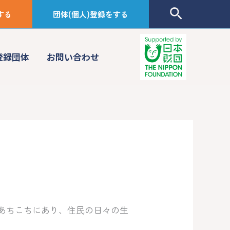
検
する
団体(個人)登録をする
索
登録団体
お問い合わせ
あちこちにあり、住民の日々の生
。